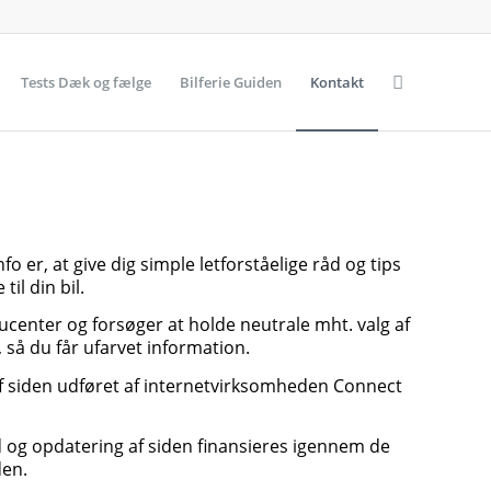
Tests Dæk og fælge
Bilferie Guiden
Kontakt
o er, at give dig simple letforståelige råd og tips
til din bil.
ucenter og forsøger at holde neutrale mht. valg af
så du får ufarvet information.
af siden udføret af internetvirksomheden Connect
ld og opdatering af siden finansieres igennem de
den.