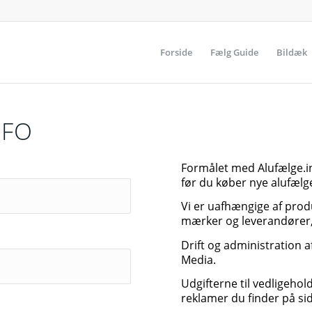
Forside
Fælg Guide
Bildæk
NFO
Formålet med Alufælge.inf
før du køber nye alufælge 
Vi er uafhængige af prod
mærker og leverandører, 
Drift og administration 
Media.
Udgifterne til vedligeho
reklamer du finder på si